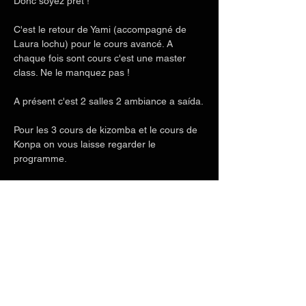
Donc soyez prêt ! 
C'est le retour de Yami (accompagné de 
Laura lochu) pour le cours avancé. A 
chaque fois sont cours c'est une master 
class. Ne le manquez pas !
A présent c'est 2 salles 2 ambiance a saída.
Pour les 3 cours de kizomba et le cours de 
Konpa on vous laisse regarder le 
programme.
Détails de l'événement par ici :
Afficher plus
Partager cet événement