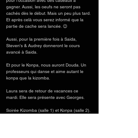
pour l'occasion avec des cadeaux à 
gagner. Aussi, les oeufs ne seront pas 
cachés dès le début. Mais un peu plus tard. 
Et après celà vous serez informé que la 
partie de cache sera lancée. 😉
Aussi, pour la première fois à Saida, 
Steven's & Audrey donneront le cours 
avancé à Saida.
Et pour le Konpa, nous auront Douda. Un 
professeurs qui danse et aime autant le 
konpa que la kizomba.
Laura sera de retour de vacances ce 
mardi. Elle sera présente avec Georges.
Soirée Kizomba (salle 1) et Konpa (salle 2). 
Avec un cours de konpa à 20h30 dans la 
salle 2 en plus des 3 cours de kizomba 
habituels.