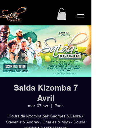
Saida Kizomba 7
Avril
mar. 07 avr.
  |  
Paris
Cours de kizomba par Georges & Laura /
Steven's & Audrey / Charles & Mlyn / Douda
Musique par Dj Lionnax