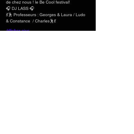
de chez nous ! le Be Cool festival!
🎧 DJ LASS 🎧
💃🕺 Professeurs : Georges & Laura / Ludo 
& Constance  / Charles🕺💃
Afficher plus
Partager cet événement
Téléphone
+33 6 71 20 04 82
Email
saidakizomba@outlook.com