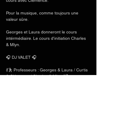
cours avec Clémence.
Pour la musique, comme toujours une 
valeur sûre.
Georges et Laura donneront le cours 
intérmédiaire. Le cours d'initiation Charles 
& Mlyn.
🎧 DJ VALET 🎧
💃🕺 Professeurs : Georges & Laura / Curtis 
& Clémence / Charles & Mlyn 💃🕺 
Afficher plus
Partager cet événement