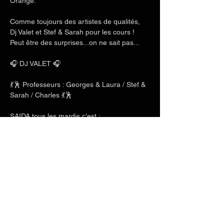
Orange. 
Comme toujours des artistes de qualités, 
Dj Valet et Stef & Sarah pour les cours ! 
Peut être des surprises...on ne sait pas...
🎧 DJ VALET 🎧
💃🕺 Professeurs : Georges & Laura / Stef & 
Sarah / Charles 💃🕺 
SAIDA tous les mardis c'est :
Afficher plus
Partager cet événement