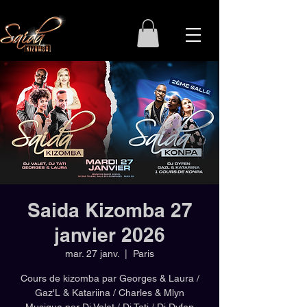
Saida Kizomba 27
janvier 2026
mar. 27 janv.
  |  
Paris
Cours de kizomba par Georges & Laura /
Gaz'L & Katariina / Charles & Mlyn
Musique par Dj Valet / Dj Tati / Dj Dyfen