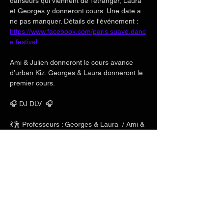
danseurs qui viennent de l'étranger, Laura 
et Georges y donneront cours. Une date a 
ne pas manquer. Détails de l'événement :
https://www.facebook.com/paris.suave.danc
e.festival
Ami & Julien donneront le cours avance 
d’urban Kiz. Georges & Laura donneront le 
premier cours.
🎧 DJ DLV  🎧
💃🕺 Professeurs : Georges & Laura  / Ami & 
Julien / Charles & Mlyn 💃🕺 
Afficher plus
Partager cet événement