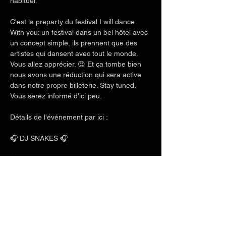
habituel.
C'est la preparty du festival I will dance 
With you: un festival dans un bel hôtel avec 
un concept simple, ils prennent que des 
artistes qui dansent avec tout le monde. 
Vous allez apprécier. 😉 Et ça tombe bien 
nous avons une réduction qui sera active 
dans notre propre billeterie. Stay tuned. 
Vous serez informé d'ici peu. 
Détails de l'événement par ici :
🎧 DJ SNAKES 🎧 
💃🕺 Professeurs : Georges & Laura / Dim's 
& Arantxa /  Gaz'L & Allan / Charles  💃🕺 
Afficher plus