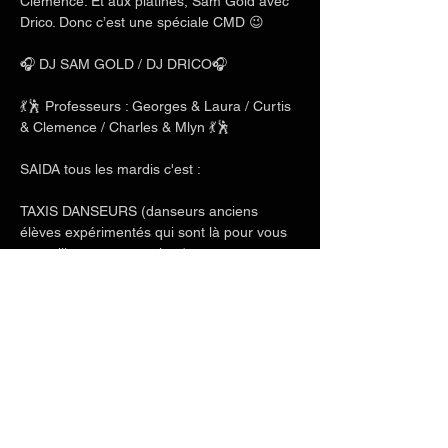
Clemence. Et aux platines, Sam Gold avec 
Drico. Donc c’est une spéciale CMD 😉
🎧 DJ SAM GOLD / DJ DRICO🎧
💃🕺 Professeurs : Georges & Laura / Curtis 
& Clemence / Charles & Mlyn 💃🕺 
SAIDA tous les mardis c'est :
TAXIS DANSEURS (danseurs anciens 
élèves expérimentés qui sont là pour vous 
conseiller et vous corriger)
Afficher plus
Partager cet événement