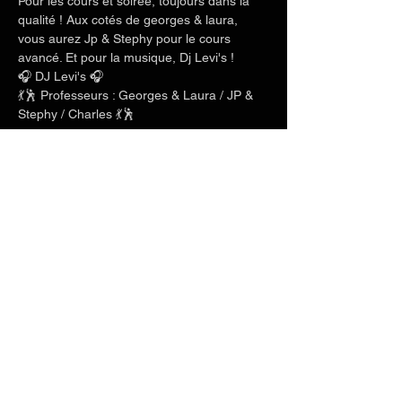
Pour les cours et soirée, toujours dans la 
qualité ! Aux cotés de georges & laura, 
vous aurez Jp & Stephy pour le cours 
avancé. Et pour la musique, Dj Levi's !
🎧 DJ Levi's 🎧
💃🕺 Professeurs : Georges & Laura / JP & 
Stephy / Charles 💃🕺 
Afficher plus
Partager cet événement
Téléphone
+33 6 71 20 04 82