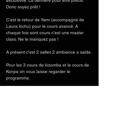
exclusivité. La dernière pour être précis. 
Donc soyez prêt ! 
C'est le retour de Yami (accompagné de 
Laura lochu) pour le cours avancé. A 
chaque fois sont cours c'est une master 
class. Ne le manquez pas !
A présent c'est 2 salles 2 ambiance a saída.
Pour les 3 cours de kizomba et le cours de 
Konpa on vous laisse regarder le 
programme.
Détails de l'événement par ici :
Afficher plus