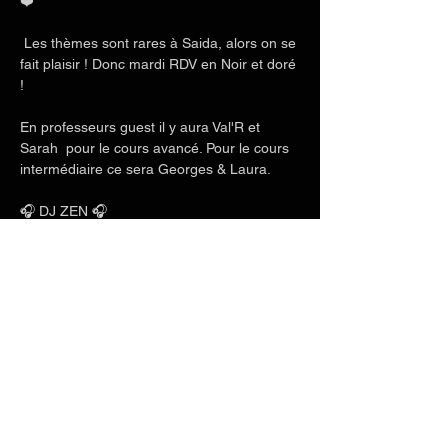
❤️
 Les thèmes sont rares à Saida, alors on se 
fait plaisir ! Donc mardi RDV en Noir et doré 
! 
En professeurs guest il y aura Val'R et 
Sarah  pour le cours avancé. Pour le cours 
intermédiaire ce sera Georges & Laura. 
🎧 DJ ZEN 🎧
Afficher plus
Partager cet événement