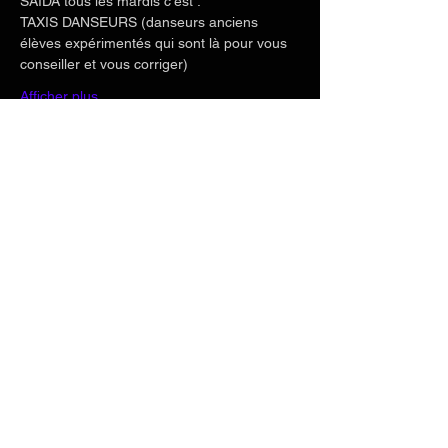
SAIDA tous les mardis c'est :
TAXIS DANSEURS (danseurs anciens 
élèves expérimentés qui sont là pour vous 
conseiller et vous corriger)
Afficher plus
Partager cet événement
Téléphone
+33 6 71 20 04 82
Email
saidakizomba@outlook.com
Nous Suivre