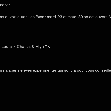
ervir...
st ouvert durant les fêtes : mardi 23 et mardi 30 on est ouvert. A
.
 Laura  /  Charles & Mlyn 💃🕺 
:
nciens élèves expérimentés qui sont là pour vous conseiller 