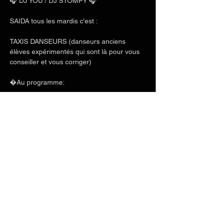
🎧 DJ YOU / DJ STOMPY 🎧
SAIDA tous les mardis c'est :
TAXIS DANSEURS (danseurs anciens 
élèves expérimentés qui sont là pour vous 
conseiller et vous corriger)
�Au programme:
Afficher plus
Partager cet événement