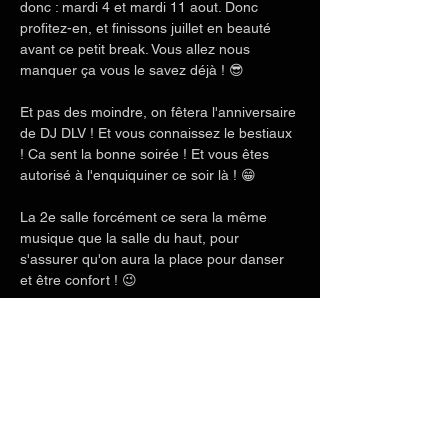
donc : mardi 4 et mardi 11 aout. Donc 
profitez-en, et finissons juillet en beauté 
avant ce petit break. Vous allez nous 
manquer ça vous le savez déjà ! 😎
Et pas des moindre, on fêtera l'anniversaire 
de DJ DLV ! Et vous connaissez le bestiaux 
! Ca sent la bonne soirée ! Et vous êtes 
autorisé à l'enquiquiner ce soir là ! 😁
La 2e salle forcément ce sera la même 
musique que la salle du haut, pour 
s'assurer qu'on aura la place pour danser 
et être confort ! 😉
Détails de l'événement par ici :
Afficher plus