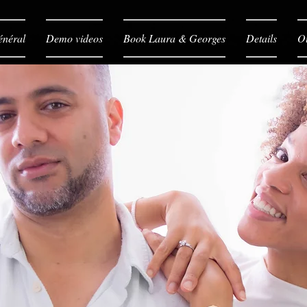
néral
Demo videos
Book Laura & Georges
Details
O