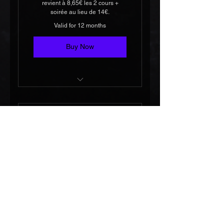
revient à 8,65€ les 2 cours +
soirée au lieu de 14€.
Valid for 12 months
Buy Now
2 Cours + soirée (Mardi)
10 mois
47€
€
47
Every month
Engagement de 10 mois vous
permettant d'accéder aux cours +
soirée avec le bar à volonté et