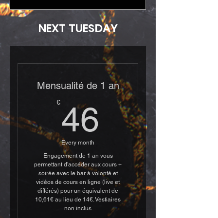
NEXT TUESDAY
Mensualité de 1 an
46€
€
46
Every month
Engagement de 1 an vous
permettant d'accéder aux cours +
soirée avec le bar à volonté et
vidéos de cours en ligne (live et
différés) pour un équivalent de
10,61€ au lieu de 14€. Vestiaires
non inclus