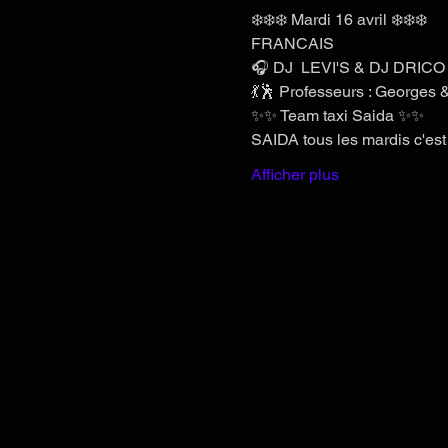
❄️❄️❄️ Mardi 16 avril ❄️❄️❄️
FRANCAIS 
🎧 DJ  LEVI'S & DJ DRICO
💃🕺 Professeurs : Georges &
✨✨ Team taxi Saida ✨✨
SAIDA tous les mardis c'est 
Afficher plus