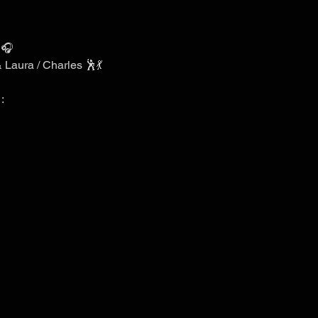
 🎧
 Laura / Charles 🕺💃
: